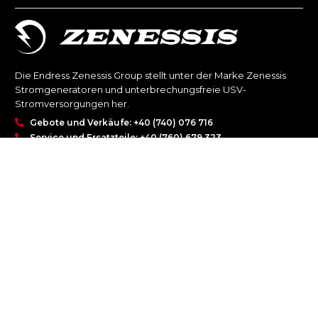
Die Endress Zenessis Group stellt unter der Marke Zenessis
Stromgeneratoren und unterbrechungsfreie USV-
Stromversorgungen her.
Gebote und Verkäufe: +40 (740) 076 716
Service und Ersatzteile: +40 (760) 679 323
Kommerziell: +40 (744) 577 418
office@endress-group.ro
UNTERNEHMEN
Über uns
Historisch
Produkte