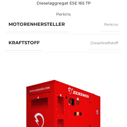
Dieselaggregat ESE 165 TP
Perkins
MOTORENHERSTELLER
Perkins
KRAFTSTOFF
Dieselkraftstoff
LEISTUNGSFAKTOR
0,8
GESCHWINDIGKEIT
1500 RPM
STROMSTÄRKE
215
STANDARDSPANNUNG
400 / 230 V