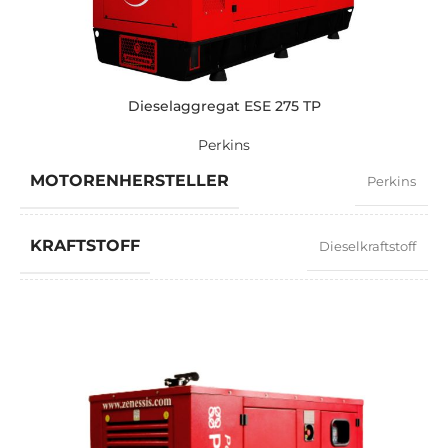
LEISTUNG (KVA)
165 / 148
LEISTUNG (KW)
132 / 118
Dieselaggregat ESE 275 TP
Perkins
EXEMPLARISCH
ZEN 165 TP
MOTORENHERSTELLER
Perkins
MARKE
Perkins
KRAFTSTOFF
Dieselkraftstoff
LEISTUNGSFAKTOR
0,8
GESCHWINDIGKEIT
1500 RPM
STROMSTÄRKE
358