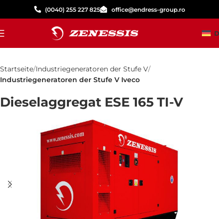
(0040) 255 227 825
office@endress-group.ro
D
Startseite
Industriegeneratoren der Stufe V
Industriegeneratoren der Stufe V Iveco
Dieselaggregat ESE 165 TI-V