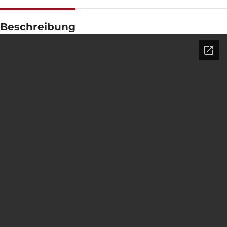
GESCHWINDIGKEIT
1500 RPM
Beschreibung
STROMSTÄRKE
2440
STANDARDSPANNUNG
400 / 230 V
LEISTUNG (KVA)
1870 / 1683
LEISTUNG (KW)
1496 / 1346
EXEMPLARISCH
ZEN 1870 TP
MARKE
Perkins