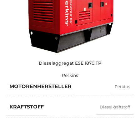
STANDARDSPANNUNG
400 / 230 V
LEISTUNG (KVA)
275 / 247
LEISTUNG (KW)
220 / 200
Dieselaggregat ESE 1870 TP
Perkins
EXEMPLARISCH
ZEN 275 TP
MOTORENHERSTELLER
Perkins
MARKE
Perkins
KRAFTSTOFF
Dieselkraftstoff
LEISTUNGSFAKTOR
0,8