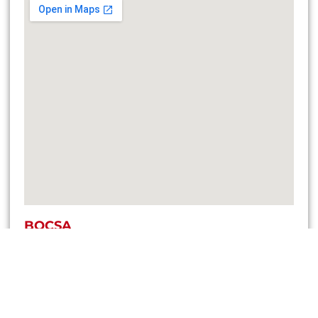
BOCSA
Str. Medreșului, Nr 17, Jud. Caraș-Severin
Gebote und Verkäufe: +40 (740) 076 716
Service und Ersatzteile: +40 (760) 679 323
Kommerziell: +40 (744) 577 418