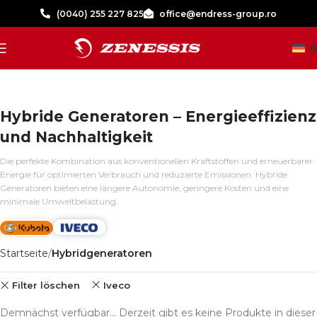
(0040) 255 227 825
office@endress-group.ro
D
Hybride Generatoren – Energieeffizienz
und Nachhaltigkeit
Die perfekte Kombination aus konventionellen Kraftstoffen und erneuerbarer
Energie für optimierten Verbrauch und reduzierte Emissionen. Hybride
Generatoren bieten eine längere Autonomie, geringere Kosten und eine
minimale Umweltbelastung.
Startseite
Hybridgeneratoren
Filter löschen
Iveco
Demnächst verfügbar... Derzeit gibt es keine Produkte in dieser