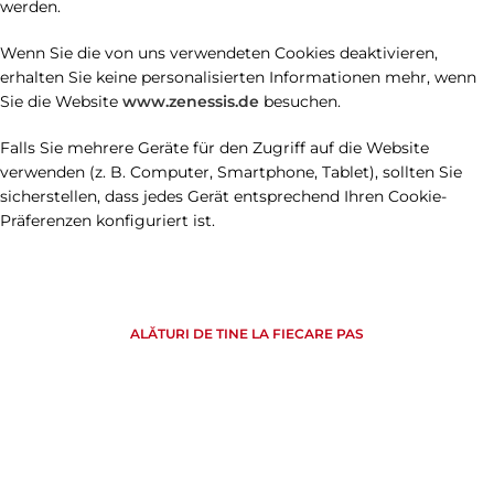
werden.
Wenn Sie die von uns verwendeten Cookies deaktivieren,
erhalten Sie keine personalisierten Informationen mehr, wenn
Sie die Website
www.zenessis.de
besuchen.
Falls Sie mehrere Geräte für den Zugriff auf die Website
verwenden (z. B. Computer, Smartphone, Tablet), sollten Sie
sicherstellen, dass jedes Gerät entsprechend Ihren Cookie-
Präferenzen konfiguriert ist.
ALĂTURI DE TINE LA FIECARE PAS
Descoperă soluțiile noastre
inovative pentru afacerea ta!
Indiferent de nevoile tale, suntem pregătiți să îți oferim
produse și servicii de înaltă calitate, adaptate cerințelor tale
specifice. Colaborează cu noi pentru a obține cele mai bune