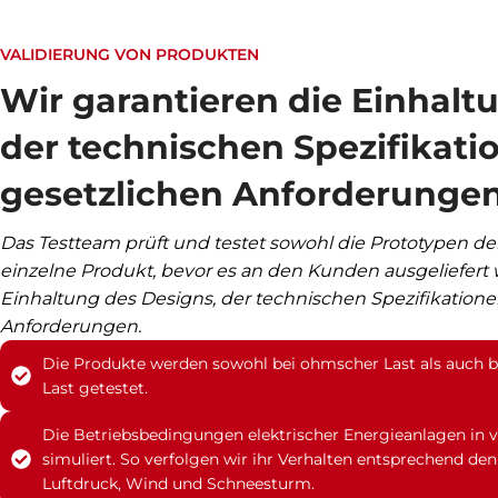
VALIDIERUNG VON PRODUKTEN
Wir garantieren die Einhaltu
der technischen Spezifikati
gesetzlichen Anforderunge
Das Testteam prüft und testet sowohl die Prototypen de
einzelne Produkt, bevor es an den Kunden ausgeliefert w
Einhaltung des Designs, der technischen Spezifikation
Anforderungen.
Die Produkte werden sowohl bei ohmscher Last als auch 
Last getestet.
Die Betriebsbedingungen elektrischer Energieanlagen i
simuliert. So verfolgen wir ihr Verhalten entsprechend 
Luftdruck, Wind und Schneesturm.