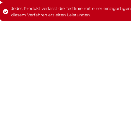
Jedes Produkt verlässt die Testlinie mit einer einzigartige
diesem Verfahren erzielten Leistungen.
Entdecken Sie u
Unabhängig von Ihren Bedürfnissen sind wir bere
spezifischen Anforderungen zugeschnitten 