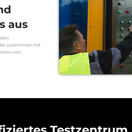
nd
s aus
eien
 die zusammen mit
steme von
.
fiziertes Testzentrum