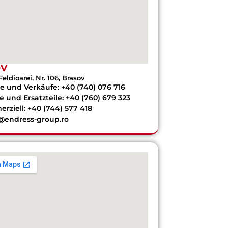
OV
Feldioarei, Nr. 106, Brașov
e und Verkäufe: +40 (740) 076 716
e und Ersatzteile: +40 (760) 679 323
rziell: +40 (744) 577 418
e@endress-group.ro