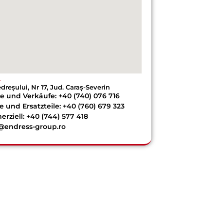
A
edreșului, Nr 17, Jud. Caraș-Severin
e und Verkäufe: +40 (740) 076 716
e und Ersatzteile: +40 (760) 679 323
rziell: +40 (744) 577 418
e@endress-group.ro