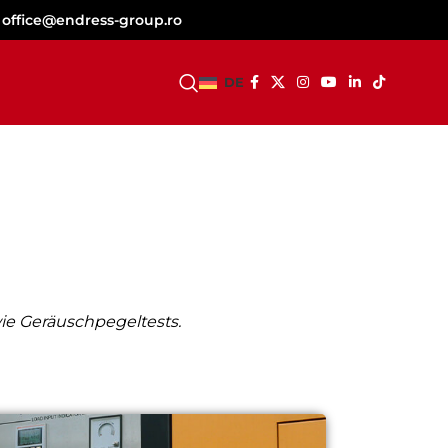
office@endress-group.ro
WERDEN SIE HÄNDLER
DE
ie Geräuschpegeltests.