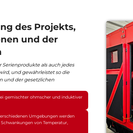
ng des Projekts,
onen und der
n
r Serienprodukte als auch jedes
ird, und gewährleistet so die
en und der gesetzlichen
bei gemischter ohmscher und induktiver
n verschiedenen Umgebungen werden
den Schwankungen von Temperatur,