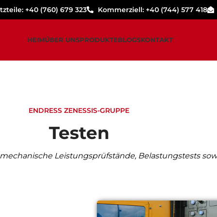
zteile: +40 (760) 679 323
Kommerziell: +40 (744) 577 418
HEIM
ÜBER UNS
PRODUKTE
BLOGS
KONTAKT
ENDRESS ZENESSIS-GRUPPE
Testen
 mechanische Leistungsprüfstände, Belastungstests sow