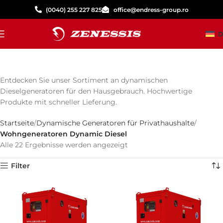
(0040) 255 227 825
office@endress-group.ro
D
Entdecken Sie unser Sortiment an dynamischen
Dieselgeneratoren für den Hausgebrauch. Hochwertige
Produkte mit schneller Lieferung.
Startseite
Dynamische Generatoren für Privathaushalte
Wohngeneratoren Dynamic Diesel
Alle 22 Ergebnisse werden angezeigt
Filter