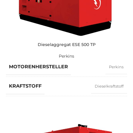
STANDARDSPANNUNG
400 / 230 V
LEISTUNG (KVA)
275 / 247
LEISTUNG (KW)
220 / 200
Dieselaggregat ESE 500 TP
Perkins
EXEMPLARISCH
ZEN 275 TP
MOTORENHERSTELLER
Perkins
MARKE
Perkins
KRAFTSTOFF
Dieselkraftstoff
LEISTUNGSFAKTOR
0,8
GESCHWINDIGKEIT
1500 RPM