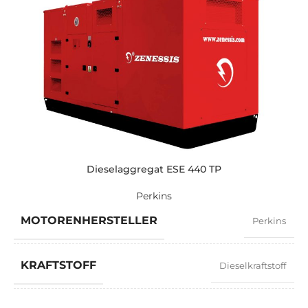
STROMSTÄRKE
652
STANDARDSPANNUNG
400 / 230 V
LEISTUNG (KVA)
500 / 450
LEISTUNG (KW)
400 / 360
Dieselaggregat ESE 440 TP
Perkins
EXEMPLARISCH
ZEN 500 TP
MOTORENHERSTELLER
Perkins
MARKE
Perkins
KRAFTSTOFF
Dieselkraftstoff