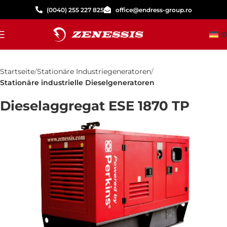
(0040) 255 227 825
office@endress-group.ro
D
Startseite
Stationäre Industriegeneratoren
Stationäre industrielle Dieselgeneratoren
Dieselaggregat ESE 1870 TP