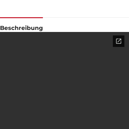
LEISTUNGSFAKTOR
0,8
GESCHWINDIGKEIT
1500 RPM
Beschreibung
STROMSTÄRKE
574
STANDARDSPANNUNG
400 / 230 V
LEISTUNG (KVA)
440 / 396
LEISTUNG (KW)
352 / 316
EXEMPLARISCH
ZEN 440 TP