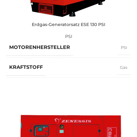
LEISTUNG (KVA)
80 / 72
LEISTUNG (KW)
64 / 58
Erdgas-Generatorsatz ESE 130 PSI
PSI
EXEMPLARISCH
ZEN 80 PSI
MOTORENHERSTELLER
PSI
MARKE
PSI
KRAFTSTOFF
Gas
LEISTUNGSFAKTOR
0,8
GESCHWINDIGKEIT
1500 RPM
STROMSTÄRKE
169,65