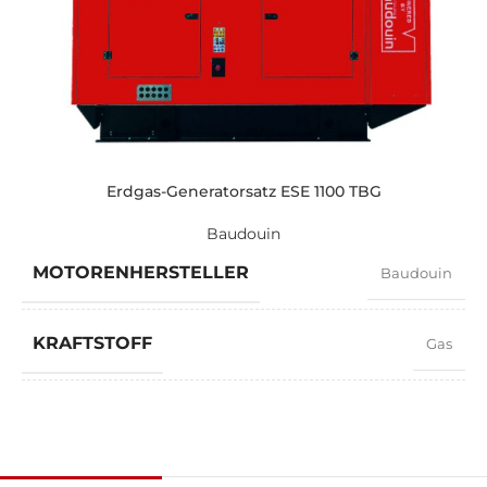
STANDARDSPANNUNG
400 / 230 V
LEISTUNG (KVA)
130 / 117
LEISTUNG (KW)
104 / 93,6
Erdgas-Generatorsatz ESE 1100 TBG
Baudouin
EXEMPLARISCH
ZEN 130 PSI
MOTORENHERSTELLER
Baudouin
MARKE
PSI
KRAFTSTOFF
Gas
LEISTUNGSFAKTOR
0,8
GESCHWINDIGKEIT
1500 RPM