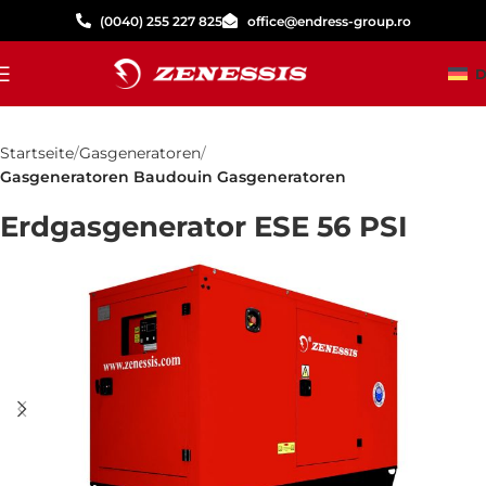
(0040) 255 227 825
office@endress-group.ro
D
Startseite
Gasgeneratoren
Gasgeneratoren Baudouin Gasgeneratoren
Erdgasgenerator ESE 56 PSI