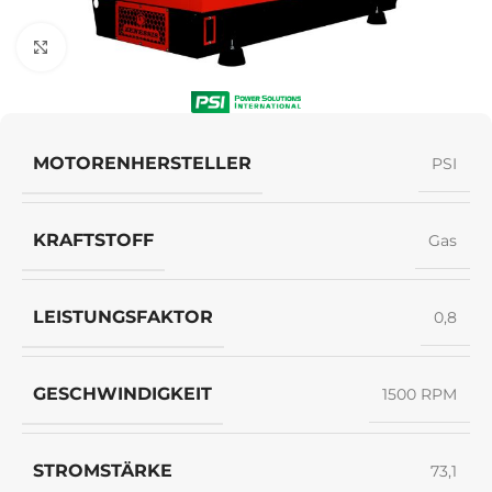
Klick zum Vergrößern
MOTORENHERSTELLER
PSI
KRAFTSTOFF
Gas
LEISTUNGSFAKTOR
0,8
GESCHWINDIGKEIT
1500 RPM
STROMSTÄRKE
73,1