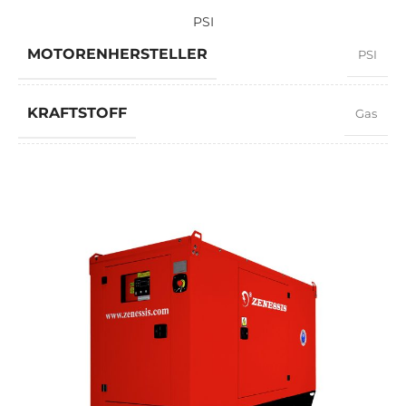
PSI
MOTORENHERSTELLER
PSI
KRAFTSTOFF
Gas
LEISTUNGSFAKTOR
0,8
GESCHWINDIGKEIT
1500 RPM
STROMSTÄRKE
104,4
STANDARDSPANNUNG
400 / 230 V