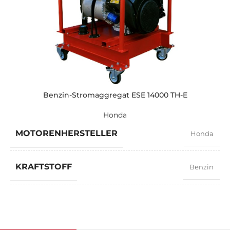
LEISTUNG (KVA)
8
LEISTUNG (KW)
6
EXEMPLARISCH
ZEN 8000 SH
Benzin-Stromaggregat ESE 14000 TH-E
Honda
MARKE
Honda
MOTORENHERSTELLER
Honda
KRAFTSTOFF
Benzin
LEISTUNGSFAKTOR
0,9