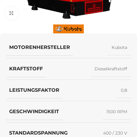
Klick zum Vergrößern
MOTORENHERSTELLER
Kubota
KRAFTSTOFF
Dieselkraftstoff
LEISTUNGSFAKTOR
0,8
GESCHWINDIGKEIT
1500 RPM
STANDARDSPANNUNG
400 / 230 V