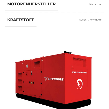
MOTORENHERSTELLER
Perkins
KRAFTSTOFF
Dieselkraftstoff
LEISTUNGSFAKTOR
0,8
GESCHWINDIGKEIT
1500 RPM
STROMSTÄRKE
574
STANDARDSPANNUNG
400 / 230 V
LEISTUNG (KVA)
440 / 396