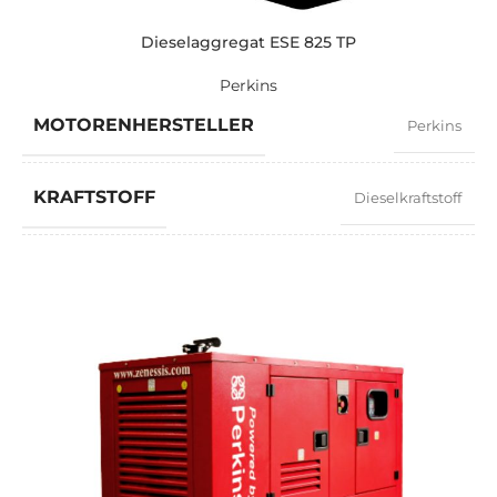
LEISTUNG (KW)
352 / 316
Dieselaggregat ESE 825 TP
Perkins
EXEMPLARISCH
ZEN 440 TP
MOTORENHERSTELLER
Perkins
MARKE
Perkins
KRAFTSTOFF
Dieselkraftstoff
LEISTUNGSFAKTOR
0,8
GESCHWINDIGKEIT
1500 RPM
STROMSTÄRKE
1076
STANDARDSPANNUNG
400 / 230 V