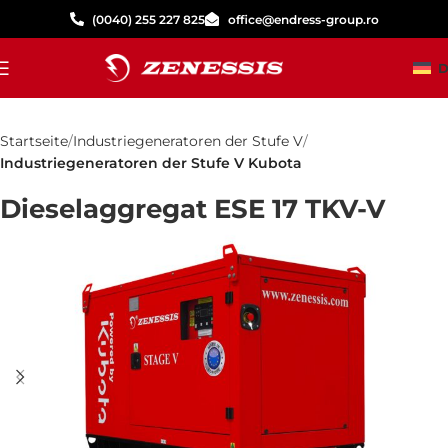
(0040) 255 227 825
office@endress-group.ro
D
Startseite
Industriegeneratoren der Stufe V
Industriegeneratoren der Stufe V Kubota
Dieselaggregat ESE 17 TKV-V