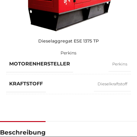
LEISTUNG (KVA)
825 / 742
LEISTUNG (KW)
660 / 594
Dieselaggregat ESE 1375 TP
Perkins
EXEMPLARISCH
ZEN 825 TP
MOTORENHERSTELLER
Perkins
MARKE
Perkins
KRAFTSTOFF
Dieselkraftstoff
LEISTUNGSFAKTOR
0,8
GESCHWINDIGKEIT
1500 RPM
Beschreibung