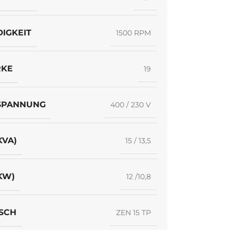
IGKEIT
1500 RPM
RKE
19
SPANNUNG
400 / 230 V
KVA)
15 / 13,5
KW)
12 /10,8
SCH
ZEN 15 TP