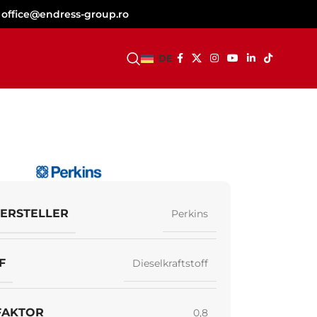
office@endress-group.ro
WERDEN SIE HÄNDLER
DE
ERSTELLER
Perkins
F
Dieselkraftstoff
FAKTOR
0,8