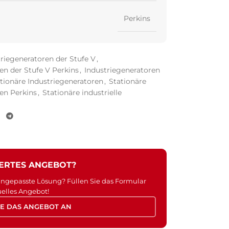
Perkins
riegeneratoren der Stufe V
,
en der Stufe V Perkins
,
Industriegeneratoren
tionäre Industriegeneratoren
,
Stationäre
en Perkins
,
Stationäre industrielle
IERTES ANGEBOT?
 angepasste Lösung? Füllen Sie das Formular
uelles Angebot!
IE DAS ANGEBOT AN