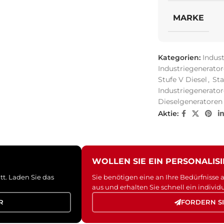
MARKE
Kategorien:
Indust
Industriegenerator
Stufe V Diesel
,
Sta
Industriegenerator
Dieselgeneratoren
Aktie:
WOLLEN SIE EIN PERSONALIS
tt. Laden Sie das
Sie benötigen eine an Ihre Bedürfnisse
aus und erhalten Sie schnell ein individ
R
FORDERN S