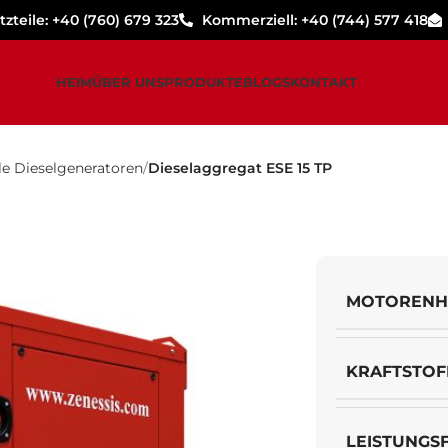
zteile: +40 (760) 679 323
Kommerziell: +40 (744) 577 418
HEIM
ÜBER UNS
PRODUKTE
BLOGS
KONTAKT
lle Dieselgeneratoren
Dieselaggregat ESE 15 TP
MOTORENH
KRAFTSTOF
LEISTUNGS