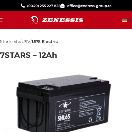
(0040) 255 227 825
office@endress-group.ro
D
Startseite
USV
UPS Electric
7STARS – 12Ah