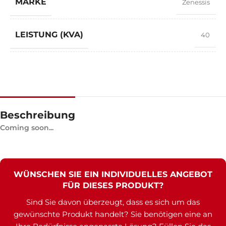
MARKE
Zenessis
LEISTUNG (KVA)
40
LEISTUNG (KW)
40
EXEMPLARISCH
ZNG 40
Beschreibung
Coming soon...
WÜNSCHEN SIE EIN INDIVIDUELLES ANGEBOT
FÜR DIESES PRODUKT?
Sind Sie davon überzeugt, dass es sich um das
gewünschte Produkt handelt? Sie benötigen eine an