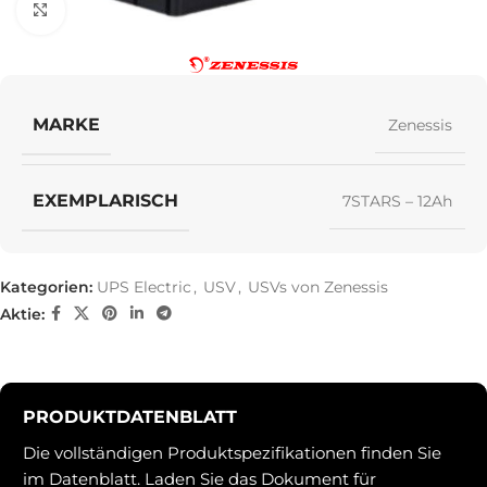
Klick zum Vergrößern
MARKE
Zenessis
EXEMPLARISCH
7STARS – 12Ah
Kategorien:
UPS Electric
,
USV
,
USVs von Zenessis
Aktie:
PRODUKTDATENBLATT
Die vollständigen Produktspezifikationen finden Sie
im Datenblatt. Laden Sie das Dokument für